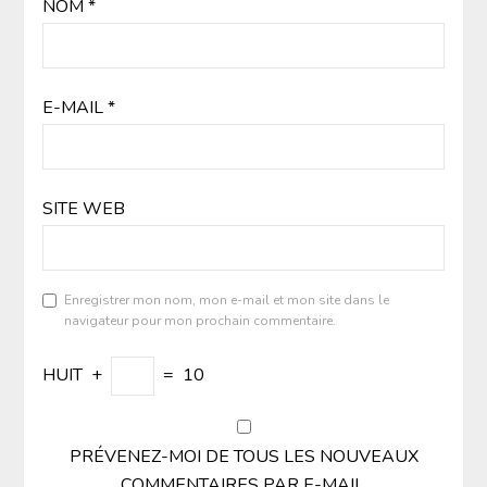
NOM
*
E-MAIL
*
SITE WEB
Enregistrer mon nom, mon e-mail et mon site dans le
navigateur pour mon prochain commentaire.
HUIT
+
=
10
PRÉVENEZ-MOI DE TOUS LES NOUVEAUX
COMMENTAIRES PAR E-MAIL.