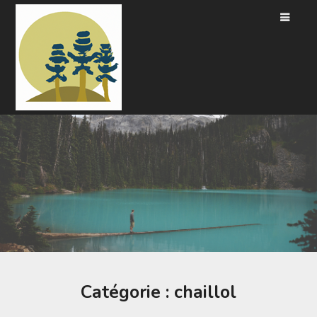
Passer
au
contenu
Catégorie :
chaillol