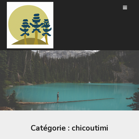
Passer
au
contenu
Catégorie :
chicoutimi