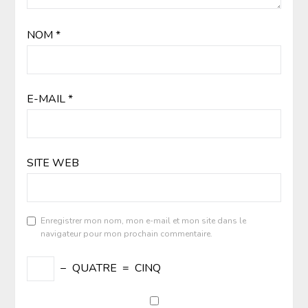
NOM
*
E-MAIL
*
SITE WEB
Enregistrer mon nom, mon e-mail et mon site dans le
navigateur pour mon prochain commentaire.
−
QUATRE
=
CINQ