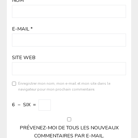
NOM
*
E-MAIL
*
SITE WEB
Enregistrer mon nom, mon e-mail et mon site dans le
navigateur pour mon prochain commentaire.
6
−
SIX
=
PRÉVENEZ-MOI DE TOUS LES NOUVEAUX
COMMENTAIRES PAR E-MAIL.