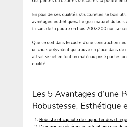
charpentes ou d’autres structures, la poutre en 
En plus de ses qualités structurelles, le bois ut
avantages esthétiques. Le grain naturel du bois 
faisant de la poutre en bois 200×200 non seulem
Que ce soit dans le cadre d’une construction ne
un choix polyvalent qui trouve sa place dans de n
attrait visuel en font un matériau prisé par les p
qualité.
Les 5 Avantages d’une P
Robustesse, Esthétique 
Robuste et capable de supporter des charge
Dimensions généreuses offrant une grande ré