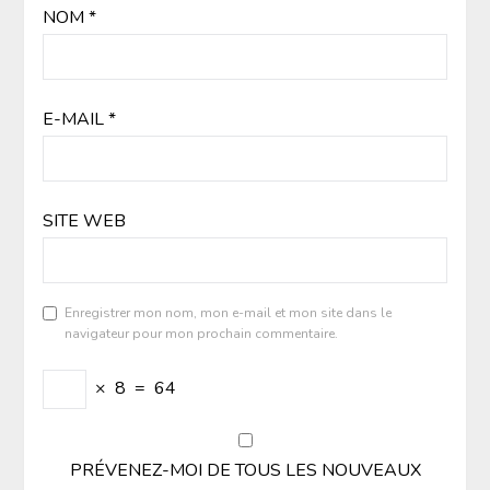
NOM
*
E-MAIL
*
SITE WEB
Enregistrer mon nom, mon e-mail et mon site dans le
navigateur pour mon prochain commentaire.
×
8
=
64
PRÉVENEZ-MOI DE TOUS LES NOUVEAUX