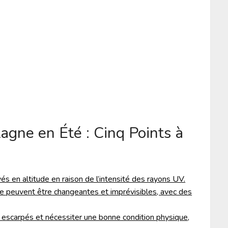
agne en Été : Cinq Points à
és en altitude en raison de l’intensité des rayons UV.
 peuvent être changeantes et imprévisibles, avec des
 escarpés et nécessiter une bonne condition physique,