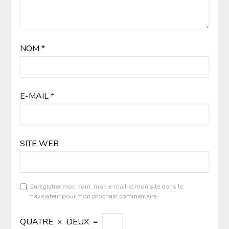
NOM
*
E-MAIL
*
SITE WEB
Enregistrer mon nom, mon e-mail et mon site dans le
navigateur pour mon prochain commentaire.
QUATRE
×
DEUX
=