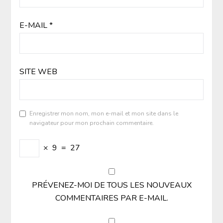
E-MAIL
*
SITE WEB
Enregistrer mon nom, mon e-mail et mon site dans le
navigateur pour mon prochain commentaire.
×
9
=
27
PRÉVENEZ-MOI DE TOUS LES NOUVEAUX
COMMENTAIRES PAR E-MAIL.