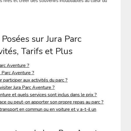
 rires et créer des souvenirs inoubliables au cœur du
Posées sur Jura Parc
ités, Tarifs et Plus
Parc Aventure ?
a Parc Aventure ?
r participer aux activités du parc ?
visiter Jura Parc Aventure ?
nture et quels services sont inclus dans le prix ?
place ou peut-on apporter son propre repas au parc ?
ransport en commun ou en voiture et y a-t-il un