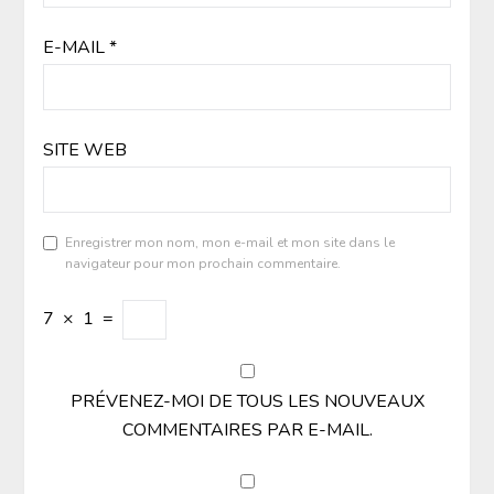
E-MAIL
*
SITE WEB
Enregistrer mon nom, mon e-mail et mon site dans le
navigateur pour mon prochain commentaire.
7
×
1
=
PRÉVENEZ-MOI DE TOUS LES NOUVEAUX
COMMENTAIRES PAR E-MAIL.