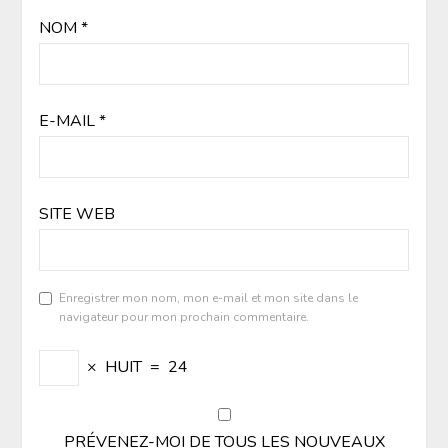
NOM
*
E-MAIL
*
SITE WEB
Enregistrer mon nom, mon e-mail et mon site dans le
navigateur pour mon prochain commentaire.
×
HUIT
=
24
PRÉVENEZ-MOI DE TOUS LES NOUVEAUX