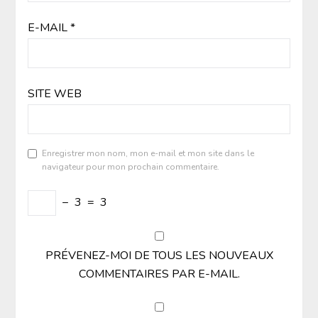
E-MAIL
*
SITE WEB
Enregistrer mon nom, mon e-mail et mon site dans le
navigateur pour mon prochain commentaire.
−
3
=
3
PRÉVENEZ-MOI DE TOUS LES NOUVEAUX
COMMENTAIRES PAR E-MAIL.