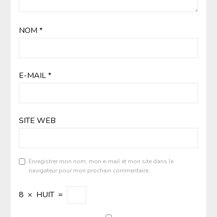
NOM
*
E-MAIL
*
SITE WEB
Enregistrer mon nom, mon e-mail et mon site dans le
navigateur pour mon prochain commentaire.
8
×
HUIT
=