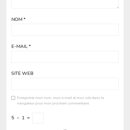
NOM
*
E-MAIL
*
SITE WEB
Enregistrer mon nom, mon e-mail et mon site dans le
navigateur pour mon prochain commentaire.
5
−
1
=