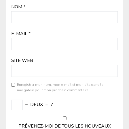
NOM
*
E-MAIL
*
SITE WEB
Enregistrer mon nom, mon e-mail et mon site dans le
navigateur pour mon prochain commentaire.
−
DEUX
=
7
PRÉVENEZ-MOI DE TOUS LES NOUVEAUX