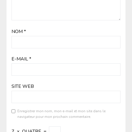
NOM
*
E-MAIL
*
SITE WEB
Enregistrer mon nom, mon e-mail et mon site dans le
navigateur pour mon prochain commentaire.
7
×
QUATRE
=