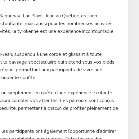
u Saguenay–Lac-Saint-Jean au Québec, est non
touflante, mais aussi pour les nombreuses activités
tivités, la tyrolienne est une expérience incontournable
-Jean, suspendu à une corde et glissant à toute
t le paysage spectaculaire qui s’étend sous vos pieds.
 région, permettant aux participants de vivre une
couper le souffle.
ou simplement en quête d’une expérience excitante
n saura combler vos attentes. Les parcours sont conçus
 sécurité, permettant à chacun de profiter pleinement de
, les participants ont également l’opportunité d’admirer
Jean un véritable joyau naturel. Entre les cris des