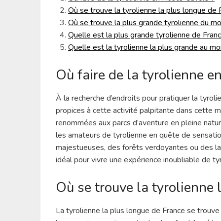
Où se trouve la tyrolienne la plus longue de 
Où se trouve la plus grande tyrolienne du m
Quelle est la plus grande tyrolienne de Fran
Quelle est la tyrolienne la plus grande au m
Où faire de la tyrolienne e
À la recherche d’endroits pour pratiquer la tyro
propices à cette activité palpitante dans cette m
renommées aux parcs d’aventure en pleine nature
les amateurs de tyrolienne en quête de sensatio
majestueuses, des forêts verdoyantes ou des lac
idéal pour vivre une expérience inoubliable de t
Où se trouve la tyrolienne 
La tyrolienne la plus longue de France se trouv