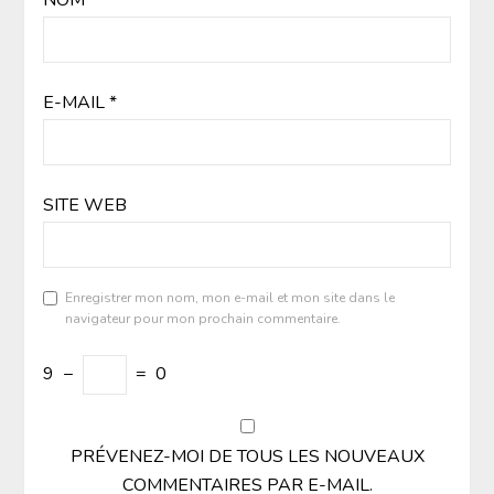
NOM
*
E-MAIL
*
SITE WEB
Enregistrer mon nom, mon e-mail et mon site dans le
navigateur pour mon prochain commentaire.
9
−
=
0
PRÉVENEZ-MOI DE TOUS LES NOUVEAUX
COMMENTAIRES PAR E-MAIL.